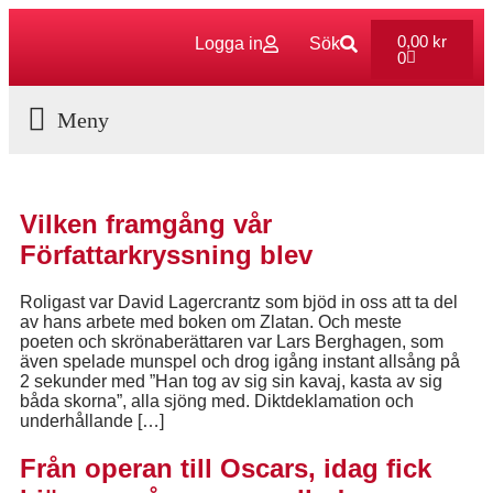
0,00
kr
Logga in
Sök
0
Aktuella Program
Vilken framgång vår
Författarkryssning blev
Roligast var David Lagercrantz som bjöd in oss att ta del
av hans arbete med boken om Zlatan. Och meste
poeten och skrönaberättaren var Lars Berghagen, som
även spelade munspel och drog igång instant allsång på
2 sekunder med ”Han tog av sig sin kavaj, kasta av sig
båda skorna”, alla sjöng med. Diktdeklamation och
underhållande […]
Från operan till Oscars, idag fick