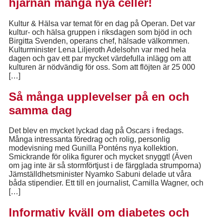
hjärnan många nya celler!
Kultur & Hälsa var temat för en dag på Operan. Det var
kultur- och hälsa gruppen i riksdagen som bjöd in och
Birgitta Svenden, operans chef, hälsade välkommen.
Kulturminister Lena Liljeroth Adelsohn var med hela
dagen och gav ett par mycket värdefulla inlägg om att
kulturen är nödvändig för oss. Som att flöjten är 25 000
[…]
Så många upplevelser på en och
samma dag
Det blev en mycket lyckad dag på Oscars i fredags.
Många intressanta föredrag och rolig, personlig
modevisning med Gunilla Ponténs nya kollektion.
Smickrande för olika figurer och mycket snyggt! (Även
om jag inte är så stormförtjust i de färgglada strumporna)
Jämställdhetsminister Nyamko Sabuni delade ut våra
båda stipendier. Ett till en journalist, Camilla Wagner, och
[…]
Informativ kväll om diabetes och