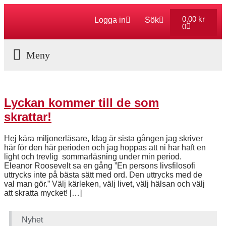
0,00
kr
Logga in
Sök
0
Aktuella Program
Lyckan kommer till de som
skrattar!
Hej kära miljonerläsare, Idag är sista gången jag skriver
här för den här perioden och jag hoppas att ni har haft en
light och trevlig sommarläsning under min period.
Eleanor Roosevelt sa en gång ”En persons livsfilosofi
uttrycks inte på bästa sätt med ord. Den uttrycks med de
val man gör.” Välj kärleken, välj livet, välj hälsan och välj
att skratta mycket! […]
Nyhet