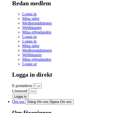
Redan medlem
Logga in
Mina sidor
Medlemstidningen
Webbinarier
Mina erbjudanden
Logga ut
Logga in
Mina sidor
Medlemstidningen
Webbinarier
Mina erbjudanden
Logga ut
Logga in direkt
E-postadress
Lösenord
Logga in
Om oss
Stäng Om oss
Öppna Om oss
Om föreningen