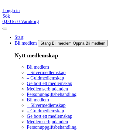
Hoppa
till
Logga in
innehåll
Sök
0,00
kr
0
Varukorg
Start
Bli medlem
Stäng Bli medlem
Öppna Bli medlem
Nytt medlemskap
Bli medlem
– Silvermedlemskap
– Guldmedlemskap
Ge bort ett medlemskap
Medlemserbjudanden
Personuppgiftsbehandling
Bli medlem
– Silvermedlemskap
– Guldmedlemskap
Ge bort ett medlemskap
Medlemserbjudanden
Personuppgiftsbehandling