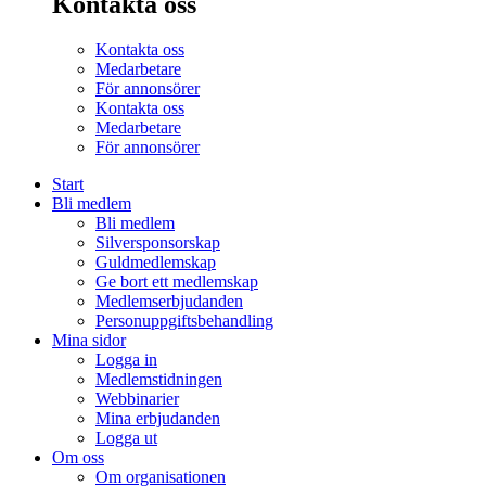
Kontakta oss
Kontakta oss
Medarbetare
För annonsörer
Kontakta oss
Medarbetare
För annonsörer
Start
Bli medlem
Bli medlem
Silversponsorskap
Guldmedlemskap
Ge bort ett medlemskap
Medlemserbjudanden
Personuppgiftsbehandling
Mina sidor
Logga in
Medlemstidningen
Webbinarier
Mina erbjudanden
Logga ut
Om oss
Om organisationen