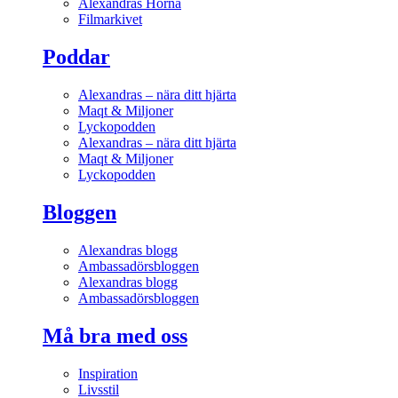
Alexandras Hörna
Filmarkivet
Poddar
Alexandras – nära ditt hjärta
Maqt & Miljoner
Lyckopodden
Alexandras – nära ditt hjärta
Maqt & Miljoner
Lyckopodden
Bloggen
Alexandras blogg
Ambassadörsbloggen
Alexandras blogg
Ambassadörsbloggen
Må bra med oss
Inspiration
Livsstil