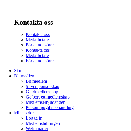
Kontakta oss
Kontakta oss
Medarbetare
För annonsörer
Kontakta oss
Medarbetare
För annonsörer
Start
Bli medlem
Bli medlem
Silversponsorskap
Guldmedlemskap
Ge bort ett medlemskap
Medlemserbjudanden
Personuppgiftsbehandling
Mina sidor
Logga in
Medlemstidningen
Webbinarier