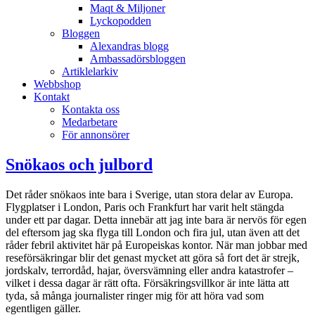
Maqt & Miljoner
Lyckopodden
Bloggen
Alexandras blogg
Ambassadörsbloggen
Artiklelarkiv
Webbshop
Kontakt
Kontakta oss
Medarbetare
För annonsörer
Snökaos och julbord
Det råder snökaos inte bara i Sverige, utan stora delar av Europa.
Flygplatser i London, Paris och Frankfurt har varit helt stängda
under ett par dagar. Detta innebär att jag inte bara är nervös för egen
del eftersom jag ska flyga till London och fira jul, utan även att det
råder febril aktivitet här på Europeiskas kontor. När man jobbar med
reseförsäkringar blir det genast mycket att göra så fort det är strejk,
jordskalv, terrordåd, hajar, översvämning eller andra katastrofer –
vilket i dessa dagar är rätt ofta. Försäkringsvillkor är inte lätta att
tyda, så många journalister ringer mig för att höra vad som
egentligen gäller.