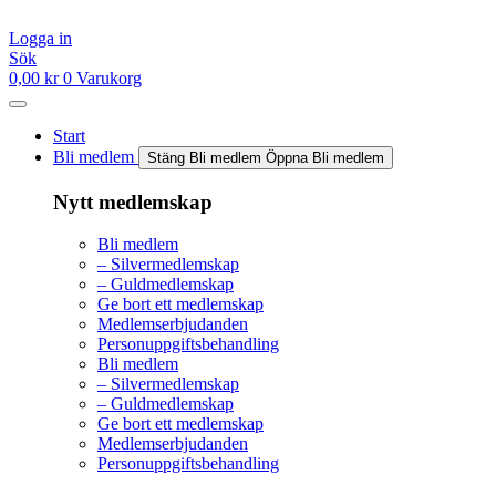
Hoppa
till
Logga in
innehåll
Sök
0,00
kr
0
Varukorg
Start
Bli medlem
Stäng Bli medlem
Öppna Bli medlem
Nytt medlemskap
Bli medlem
– Silvermedlemskap
– Guldmedlemskap
Ge bort ett medlemskap
Medlemserbjudanden
Personuppgiftsbehandling
Bli medlem
– Silvermedlemskap
– Guldmedlemskap
Ge bort ett medlemskap
Medlemserbjudanden
Personuppgiftsbehandling