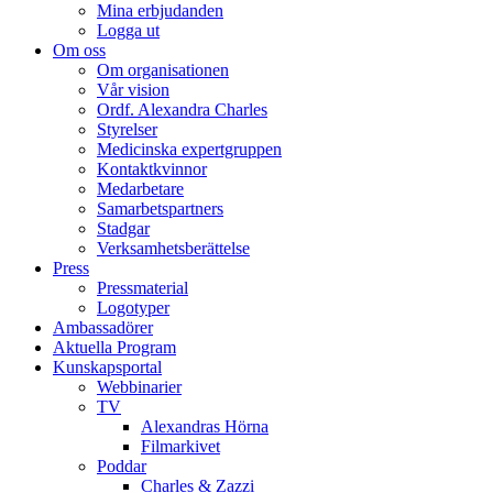
Mina erbjudanden
Logga ut
Om oss
Om organisationen
Vår vision
Ordf. Alexandra Charles
Styrelser
Medicinska expertgruppen
Kontaktkvinnor
Medarbetare
Samarbetspartners
Stadgar
Verksamhetsberättelse
Press
Pressmaterial
Logotyper
Ambassadörer
Aktuella Program
Kunskapsportal
Webbinarier
TV
Alexandras Hörna
Filmarkivet
Poddar
Charles & Zazzi