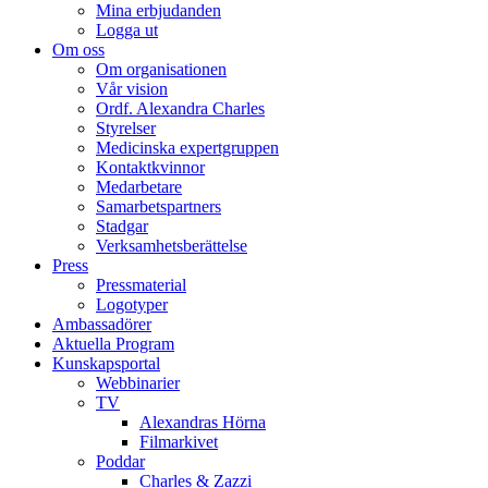
Mina erbjudanden
Logga ut
Om oss
Om organisationen
Vår vision
Ordf. Alexandra Charles
Styrelser
Medicinska expertgruppen
Kontaktkvinnor
Medarbetare
Samarbetspartners
Stadgar
Verksamhetsberättelse
Press
Pressmaterial
Logotyper
Ambassadörer
Aktuella Program
Kunskapsportal
Webbinarier
TV
Alexandras Hörna
Filmarkivet
Poddar
Charles & Zazzi