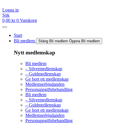
Hoppa
till
Logga in
innehåll
Sök
0,00
kr
0
Varukorg
Start
Bli medlem
Stäng Bli medlem
Öppna Bli medlem
Nytt medlemskap
Bli medlem
– Silvermedlemskap
– Guldmedlemskap
Ge bort ett medlemskap
Medlemserbjudanden
Personuppgiftsbehandling
Bli medlem
– Silvermedlemskap
– Guldmedlemskap
Ge bort ett medlemskap
Medlemserbjudanden
Personuppgiftsbehandling