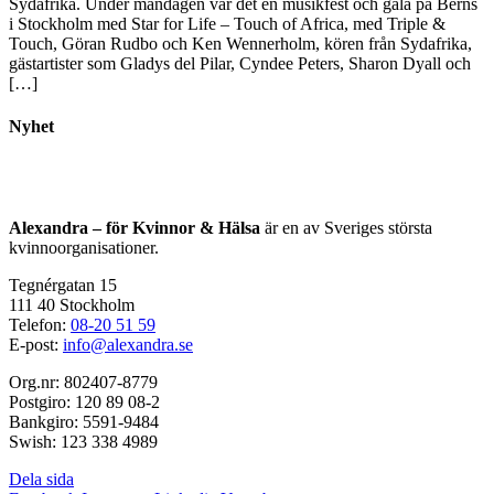
Sydafrika. Under måndagen var det en musikfest och gala på Berns
i Stockholm med Star for Life – Touch of Africa, med Triple &
Touch, Göran Rudbo och Ken Wennerholm, kören från Sydafrika,
gästartister som Gladys del Pilar, Cyndee Peters, Sharon Dyall och
[…]
Nyhet
Alexandra – för Kvinnor & Hälsa
är en av Sveriges största
kvinnoorganisationer.
Tegnérgatan 15
111 40 Stockholm
Telefon:
08-20 51 59
E-post:
info@alexandra.se
Org.nr: 802407-8779
Postgiro: 120 89 08-2
Bankgiro: 5591-9484
Swish: 123 338 4989
Dela sida