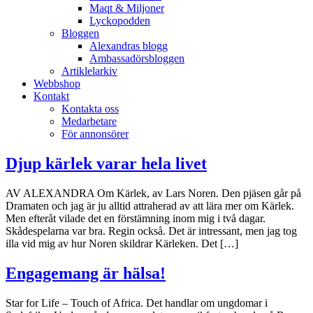
Maqt & Miljoner
Lyckopodden
Bloggen
Alexandras blogg
Ambassadörsbloggen
Artiklelarkiv
Webbshop
Kontakt
Kontakta oss
Medarbetare
För annonsörer
Djup kärlek varar hela livet
AV ALEXANDRA Om Kärlek, av Lars Noren. Den pjäsen går på
Dramaten och jag är ju alltid attraherad av att lära mer om Kärlek.
Men efteråt vilade det en förstämning inom mig i två dagar.
Skådespelarna var bra. Regin också. Det är intressant, men jag tog
illa vid mig av hur Noren skildrar Kärleken. Det […]
Engagemang är hälsa!
Star for Life – Touch of Africa. Det handlar om ungdomar i