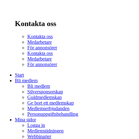
Kontakta oss
Kontakta oss
Medarbetare
För annonsörer
Kontakta oss
Medarbetare
För annonsörer
Start
Bli medlem
Bli medlem
Silversponsorskap
Guldmedlemskap
Ge bort ett medlemskap
Medlemserbjudanden
Personuppgiftsbehandling
Mina sidor
Logga in
Medlemstidningen
Webbinarier