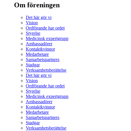
Om föreningen
Det här gör vi
Vision
Ordförande har ordet
Styrelse
Medicinsk expertgrupp
Ambassadörer
Kontaktkvinnor
Medarbetare
Samarbetspartners
Stadgar
Verksamhetsberättelse
Det här gör vi
Vision
Ordförande har ordet
Styrelse
Medicinsk expertgrupp
Ambassadörer
Kontaktkvinnor
Medarbetare
Samarbetspartners
Stadgar
Verksamhetsberättelse