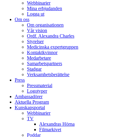
Webbinarier
Mina erbjudanden
Logga ut
Om oss
Om organisationen
Vår vision
Ordf. Alexandra Charles
Styrelser
Medicinska expertgruppen
Kontaktkvinnor
Medarbetare
Samarbetspartners
Stadgar
Verksamhetsberättelse
Press
Pressmaterial
Logotyper
Ambassadörer
Aktuella Program
Kunskapsportal
Webbinarier
TV
Alexandras Hörna
Filmarkivet
Poddar