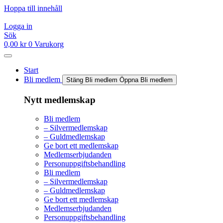
Hoppa till innehåll
Logga in
Sök
0,00
kr
0
Varukorg
Start
Bli medlem
Stäng Bli medlem
Öppna Bli medlem
Nytt medlemskap
Bli medlem
– Silvermedlemskap
– Guldmedlemskap
Ge bort ett medlemskap
Medlemserbjudanden
Personuppgiftsbehandling
Bli medlem
– Silvermedlemskap
– Guldmedlemskap
Ge bort ett medlemskap
Medlemserbjudanden
Personuppgiftsbehandling