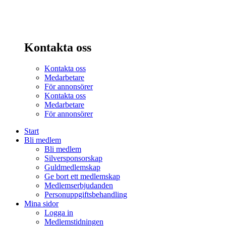
Kontakta oss
Kontakta oss
Medarbetare
För annonsörer
Kontakta oss
Medarbetare
För annonsörer
Start
Bli medlem
Bli medlem
Silversponsorskap
Guldmedlemskap
Ge bort ett medlemskap
Medlemserbjudanden
Personuppgiftsbehandling
Mina sidor
Logga in
Medlemstidningen