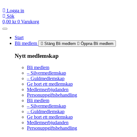
Hoppa
till
Logga in
innehåll
Sök
0,00
kr
0
Varukorg
Start
Bli medlem
Stäng Bli medlem
Öppna Bli medlem
Nytt medlemskap
Bli medlem
– Silvermedlemskap
– Guldmedlemskap
Ge bort ett medlemskap
Medlemserbjudanden
Personuppgiftsbehandling
Bli medlem
– Silvermedlemskap
– Guldmedlemskap
Ge bort ett medlemskap
Medlemserbjudanden
Personuppgiftsbehandling