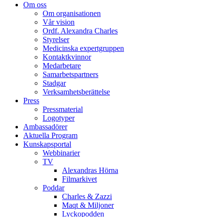
Om oss
Om organisationen
Vår vision
Ordf. Alexandra Charles
Styrelser
Medicinska expertgruppen
Kontaktkvinnor
Medarbetare
Samarbetspartners
Stadgar
Verksamhetsberättelse
Press
Pressmaterial
Logotyper
Ambassadörer
Aktuella Program
Kunskapsportal
Webbinarier
TV
Alexandras Hörna
Filmarkivet
Poddar
Charles & Zazzi
Maqt & Miljoner
Lyckopodden