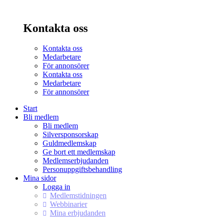
Kontakta oss
Kontakta oss
Medarbetare
För annonsörer
Kontakta oss
Medarbetare
För annonsörer
Start
Bli medlem
Bli medlem
Silversponsorskap
Guldmedlemskap
Ge bort ett medlemskap
Medlemserbjudanden
Personuppgiftsbehandling
Mina sidor
Logga in
Medlemstidningen
Webbinarier
Mina erbjudanden