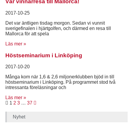
Vår vinnarresa till Mallorca!
2017-10-25
Det var äntligen tisdag morgon. Sedan vi vunnit
sverigefinalen i hjärtgolfen, och därmed en resa till
Mallorca för att spela
Läs mer »
Höstseminarium i Linköping
2017-10-20
Många kom när 1,6 & 2,6 miljonerklubben bjöd in till
höstseminarium i Linköping. På programmet stod två
intressanta föreläsningar och
Läs mer »
1
2
3
…
37
Nyhet