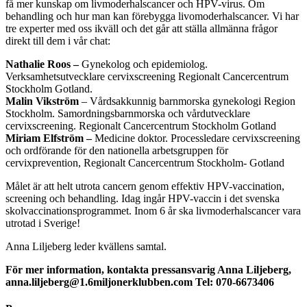
få mer kunskap om livmoderhalscancer och HPV-virus. Om
behandling och hur man kan förebygga livomoderhalscancer. Vi har
tre experter med oss ikväll och det går att ställa allmänna frågor
direkt till dem i vår chat:
Nathalie Roos –
Gynekolog och epidemiolog.
Verksamhetsutvecklare cervixscreening Regionalt Cancercentrum
Stockholm Gotland.
Malin Vikström
– Vårdsakkunnig barnmorska gynekologi Region
Stockholm. Samordningsbarnmorska och vårdutvecklare
cervixscreening. Regionalt Cancercentrum Stockholm Gotland
Miriam Elfström –
Medicine doktor. Processledare cervixscreening
och ordförande för den nationella arbetsgruppen för
cervixprevention, Regionalt Cancercentrum Stockholm- Gotland
Målet är att helt utrota cancern genom effektiv HPV-vaccination,
screening och behandling. Idag ingår HPV-vaccin i det svenska
skolvaccinationsprogrammet. Inom 6 år ska livmoderhalscancer vara
utrotad i Sverige!
Anna Liljeberg leder kvällens samtal.
För mer information, kontakta pressansvarig Anna Liljeberg,
anna.liljeberg@1.6miljonerklubben.com Tel: 070-6673406