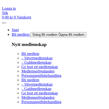
Hoppa
till
Logga in
innehåll
Sök
0,00
kr
0
Varukorg
Start
Bli medlem
Stäng Bli medlem
Öppna Bli medlem
Nytt medlemskap
Bli medlem
– Silvermedlemskap
– Guldmedlemskap
Ge bort ett medlemskap
Medlemserbjudanden
Personuppgiftsbehandling
Bli medlem
– Silvermedlemskap
– Guldmedlemskap
Ge bort ett medlemskap
Medlemserbjudanden
Personuppgiftsbehandling