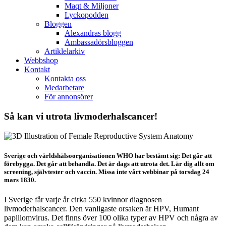
Maqt & Miljoner
Lyckopodden
Bloggen
Alexandras blogg
Ambassadörsbloggen
Artiklelarkiv
Webbshop
Kontakt
Kontakta oss
Medarbetare
För annonsörer
Så kan vi utrota livmoderhalscancer!
Sverige och världshälsoorganisationen WHO har bestämt sig: Det går att
förebygga. Det går att behandla. Det är dags att utrota det.
Lär dig allt om
screening, självtester och vaccin. Missa inte vårt webbinar på torsdag 24
mars 1830.
I Sverige får varje år cirka 550 kvinnor diagnosen
livmoderhalscancer. Den vanligaste orsaken är HPV, Humant
papillomvirus. Det finns över 100 olika typer av HPV och några av