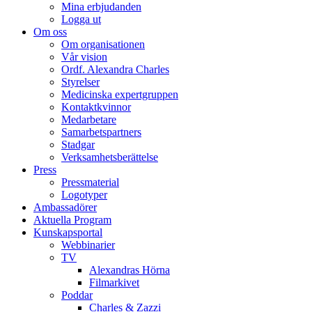
Mina erbjudanden
Logga ut
Om oss
Om organisationen
Vår vision
Ordf. Alexandra Charles
Styrelser
Medicinska expertgruppen
Kontaktkvinnor
Medarbetare
Samarbetspartners
Stadgar
Verksamhetsberättelse
Press
Pressmaterial
Logotyper
Ambassadörer
Aktuella Program
Kunskapsportal
Webbinarier
TV
Alexandras Hörna
Filmarkivet
Poddar
Charles & Zazzi