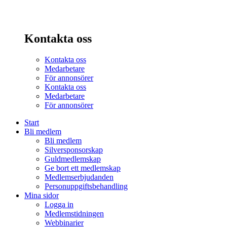
Kontakta oss
Kontakta oss
Medarbetare
För annonsörer
Kontakta oss
Medarbetare
För annonsörer
Start
Bli medlem
Bli medlem
Silversponsorskap
Guldmedlemskap
Ge bort ett medlemskap
Medlemserbjudanden
Personuppgiftsbehandling
Mina sidor
Logga in
Medlemstidningen
Webbinarier