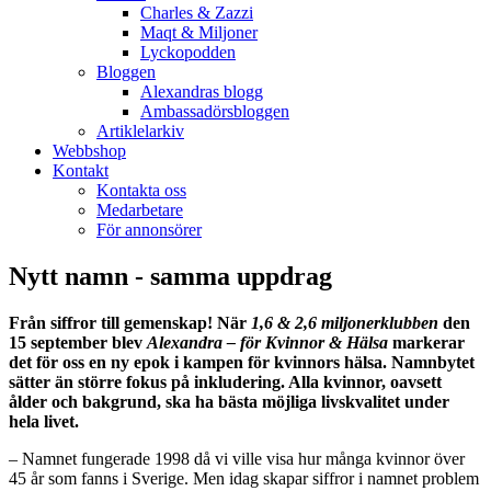
Charles & Zazzi
Maqt & Miljoner
Lyckopodden
Bloggen
Alexandras blogg
Ambassadörsbloggen
Artiklelarkiv
Webbshop
Kontakt
Kontakta oss
Medarbetare
För annonsörer
Nytt namn - samma uppdrag
Från siffror till gemenskap! När
1,6 & 2,6 miljonerklubben
den
15 september blev
Alexandra
– för Kvinnor & Hälsa
markerar
det för oss en ny epok i kampen för kvinnors hälsa.
Namnbytet
sätter än större fokus på inkludering. Alla kvinnor, oavsett
ålder och bakgrund, ska ha bästa möjliga livskvalitet under
hela livet.
– Namnet fungerade 1998 då vi ville visa hur många kvinnor över
45 år som fanns i Sverige. Men idag skapar siffror i namnet problem