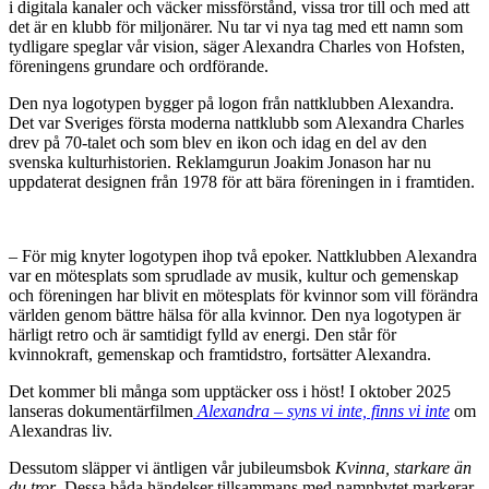
i digitala kanaler och väcker missförstånd, vissa tror till och med att
det är en klubb för miljonärer. Nu tar vi nya tag med ett namn som
tydligare speglar vår vision, säger Alexandra Charles von Hofsten,
föreningens grundare och ordförande.
Den nya logotypen bygger på logon från nattklubben Alexandra.
Det var Sveriges första moderna nattklubb som Alexandra Charles
drev på 70-talet och som blev en ikon och idag en del av den
svenska kulturhistorien. Reklamgurun Joakim Jonason har nu
uppdaterat designen från 1978 för att bära föreningen in i framtiden.
– För mig knyter logotypen ihop två epoker. Nattklubben Alexandra
var en mötesplats som sprudlade av musik, kultur och gemenskap
och föreningen har blivit en mötesplats för kvinnor som vill förändra
världen genom bättre hälsa för alla kvinnor. Den nya logotypen är
härligt retro och är samtidigt fylld av energi. Den står för
kvinnokraft, gemenskap och framtidstro, fortsätter Alexandra.
Det kommer bli många som upptäcker oss i höst! I oktober 2025
lanseras dokumentärfilmen
Alexandra – syns vi inte, finns vi inte
om
Alexandras liv.
Dessutom släpper vi äntligen vår jubileumsbok
Kvinna, starkare än
du tror
. Dessa båda händelser tillsammans med namnbytet markerar