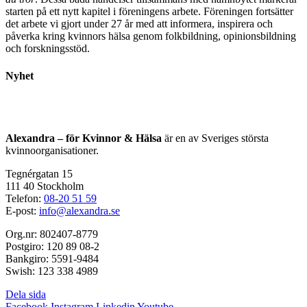
starten på ett nytt kapitel i föreningens arbete. Föreningen fortsätter
det arbete vi gjort under 27 år med att informera, inspirera och
påverka kring kvinnors hälsa genom folkbildning, opinionsbildning
och forskningsstöd.
Nyhet
Alexandra – för Kvinnor & Hälsa
är en av Sveriges största
kvinnoorganisationer.
Tegnérgatan 15
111 40 Stockholm
Telefon:
08-20 51 59
E-post:
info@alexandra.se
Org.nr: 802407-8779
Postgiro: 120 89 08-2
Bankgiro: 5591-9484
Swish: 123 338 4989
Dela sida
Facebook
Instagram
Linkedin
Youtube