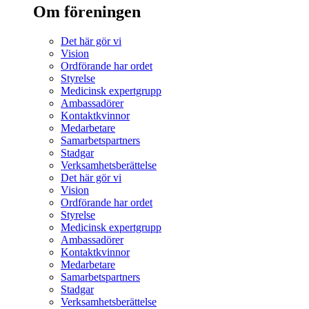
Om föreningen
Det här gör vi
Vision
Ordförande har ordet
Styrelse
Medicinsk expertgrupp
Ambassadörer
Kontaktkvinnor
Medarbetare
Samarbetspartners
Stadgar
Verksamhetsberättelse
Det här gör vi
Vision
Ordförande har ordet
Styrelse
Medicinsk expertgrupp
Ambassadörer
Kontaktkvinnor
Medarbetare
Samarbetspartners
Stadgar
Verksamhetsberättelse