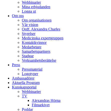
Webbinarier
Mina erbjudanden
Logga ut
Om oss
Om organisationen
Vår vision
Ordf. Alexandra Charles
Styrelser
Medicinska expertgruppen
Kontaktkvinnor
Medarbetare
Samarbetspartners
Stadgar
Verksamhetsberättelse
Press
Pressmaterial
Logotyper
Ambassadörer
Aktuella Program
Kunskapsportal
Webbinarier
TV
Alexandras Hörna
Filmarkivet
Poddar