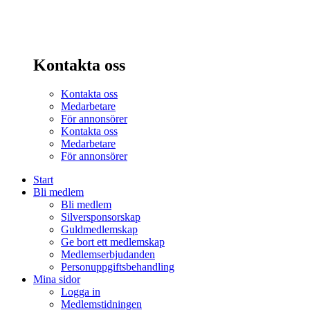
Kontakta oss
Kontakta oss
Medarbetare
För annonsörer
Kontakta oss
Medarbetare
För annonsörer
Start
Bli medlem
Bli medlem
Silversponsorskap
Guldmedlemskap
Ge bort ett medlemskap
Medlemserbjudanden
Personuppgiftsbehandling
Mina sidor
Logga in
Medlemstidningen