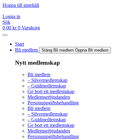
Hoppa till innehåll
Logga in
Sök
0,00
kr
0
Varukorg
Start
Bli medlem
Stäng Bli medlem
Öppna Bli medlem
Nytt medlemskap
Bli medlem
– Silvermedlemskap
– Guldmedlemskap
Ge bort ett medlemskap
Medlemserbjudanden
Personuppgiftsbehandling
Bli medlem
– Silvermedlemskap
– Guldmedlemskap
Ge bort ett medlemskap
Medlemserbjudanden
Personuppgiftsbehandling