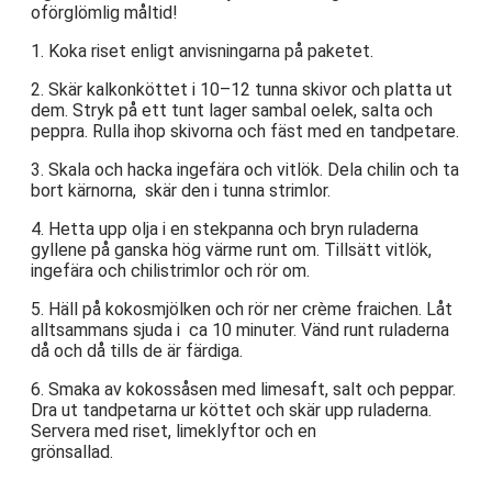
oförglömlig måltid!
1. Koka riset enligt anvisningarna på paketet.
2. Skär kalkonköttet i 10–12 tunna skivor och platta ut
dem. Stryk på ett tunt lager sambal oelek, salta och
peppra. Rulla ihop skivorna och fäst med en tandpetare.
3. Skala och hacka ingefära och vitlök. Dela chilin och ta
bort kärnorna, skär den i tunna strimlor.
4. Hetta upp olja i en stekpanna och bryn ruladerna
gyllene på ganska hög värme runt om. Tillsätt vitlök,
ingefära och chilistrimlor och rör om.
5. Häll på kokosmjölken och rör ner crème fraichen. Låt
alltsammans sjuda i ca 10 minuter. Vänd runt ruladerna
då och då tills de är färdiga.
6. Smaka av kokossåsen med limesaft, salt och peppar.
Dra ut tandpetarna ur köttet och skär upp ruladerna.
Servera med riset, limeklyftor och en
grönsallad.