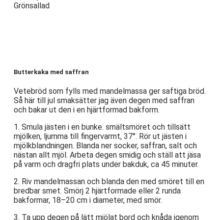
Grönsallad
Butterkaka med saffran
Vetebröd som fylls med mandelmassa ger saftiga bröd.
Så här till jul smaksätter jag även degen med saffran
och bakar ut den i en hjärtformad bakform.
1. Smula jästen i en bunke. smältsmöret och tillsätt
mjölken, ljumma till fingervarmt, 37°. Rör ut jästen i
mjölkblandningen. Blanda ner socker, saffran, salt och
nästan allt mjöl. Arbeta degen smidig och ställ att jäsa
på varm och dragfri plats under bakduk, ca 45 minuter.
2. Riv mandelmassan och blanda den med smöret till en
bredbar smet. Smörj 2 hjärtformade eller 2 runda
bakformar, 18–20 cm i diameter, med smör.
3. Ta upp degen på lätt mjölat bord och knåda igenom