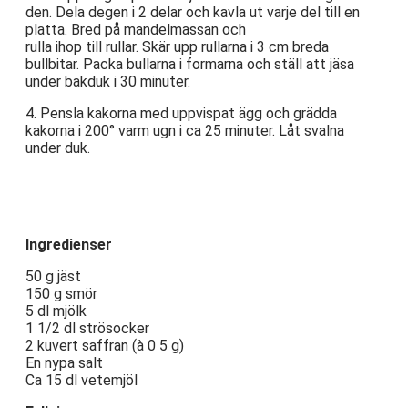
den. Dela degen i 2 delar och kavla ut varje del till en
platta. Bred på mandelmassan och
rulla ihop till rullar. Skär upp rullarna i 3 cm breda
bullbitar. Packa bullarna i formarna och ställ att jäsa
under bakduk i 30 minuter.
4. Pensla kakorna med uppvispat ägg och grädda
kakorna i 200° varm ugn i ca 25 minuter. Låt svalna
under duk.
Ingredienser
50 g jäst
150 g smör
5 dl mjölk
1 1/2 dl strösocker
2 kuvert saffran (à 0 5 g)
En nypa salt
Ca 15 dl vetemjöl