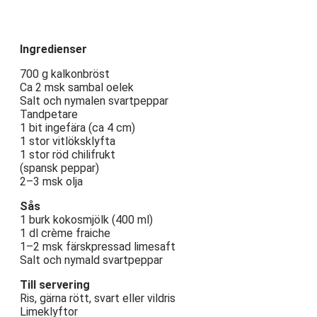
Ingredienser
700 g kalkonbröst
Ca 2 msk sambal oelek
Salt och nymalen svartpeppar
Tandpetare
1 bit ingefära (ca 4 cm)
1 stor vitlöksklyfta
1 stor röd chilifrukt
(spansk peppar)
2–3 msk olja
Sås
1 burk kokosmjölk (400 ml)
1 dl crème fraiche
1–2 msk färskpressad limesaft
Salt och nymald svartpeppar
Till servering
Ris, gärna rött, svart eller vildris
Limeklyftor