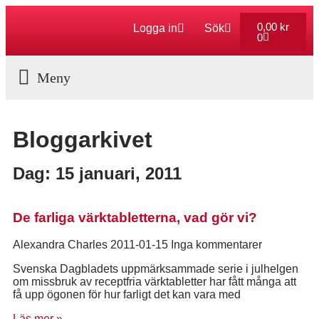
0,00
kr
Logga in
Sök
0
Aktuella Program
Bloggarkivet
Dag: 15 januari, 2011
De farliga värktabletterna, vad gör vi?
Alexandra Charles
2011-01-15
Inga kommentarer
Svenska Dagbladets uppmärksammade serie i julhelgen
om missbruk av receptfria värktabletter har fått många att
få upp ögonen för hur farligt det kan vara med
Läs mer »