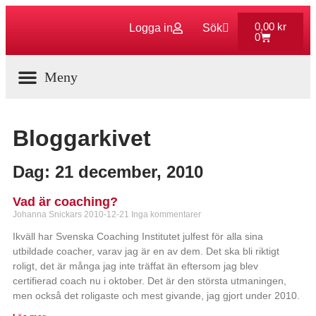
0,00
kr
Logga in
Sök
0
Aktuella Program
Bloggarkivet
Dag: 21 december, 2010
Vad är coaching?
Johanna Snickars
2010-12-21
Inga kommentarer
Ikväll har Svenska Coaching Institutet julfest för alla sina
utbildade coacher, varav jag är en av dem. Det ska bli riktigt
roligt, det är många jag inte träffat än eftersom jag blev
certifierad coach nu i oktober. Det är den största utmaningen,
men också det roligaste och mest givande, jag gjort under 2010.