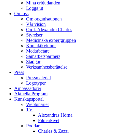
Mina erbjudanden
Logga ut
Om oss
Om organisationen
Vår vision
Ordf. Alexandra Charles
Styrelser
Medicinska expertgruppen
Kontaktkvinnor
Medarbetare
Samarbetspartners
Stadgar
Verksamhetsberättelse
Press
Pressmaterial
Logotyper
Ambassadörer
Aktuella Program
Kunskapsportal
Webbinarier
TV
Alexandras Hörna
Filmarkivet
Poddar
Charles & Zazzi