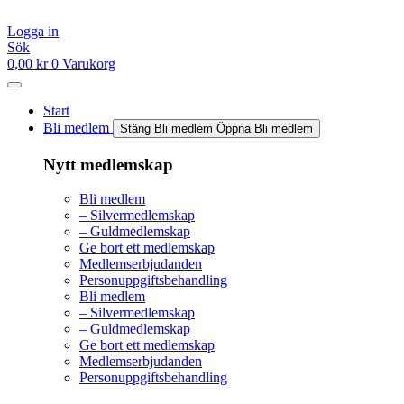
Hoppa
till
Logga in
innehåll
Sök
0,00
kr
0
Varukorg
Start
Bli medlem
Stäng Bli medlem
Öppna Bli medlem
Nytt medlemskap
Bli medlem
– Silvermedlemskap
– Guldmedlemskap
Ge bort ett medlemskap
Medlemserbjudanden
Personuppgiftsbehandling
Bli medlem
– Silvermedlemskap
– Guldmedlemskap
Ge bort ett medlemskap
Medlemserbjudanden
Personuppgiftsbehandling