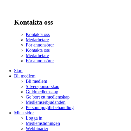
Kontakta oss
Kontakta oss
Medarbetare
För annonsörer
Kontakta oss
Medarbetare
För annonsörer
Start
Bli medlem
Bli medlem
Silversponsorskap
Guldmedlemskap
Ge bort ett medlemskap
Medlemserbjudanden
Personuppgiftsbehandling
Mina sidor
Logga in
Medlemstidningen
Webbinarier