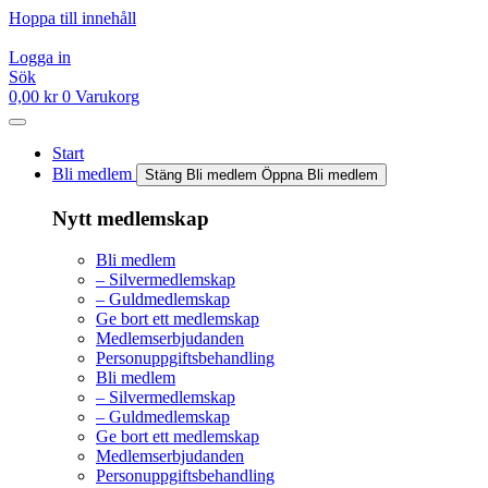
Hoppa till innehåll
Logga in
Sök
0,00
kr
0
Varukorg
Start
Bli medlem
Stäng Bli medlem
Öppna Bli medlem
Nytt medlemskap
Bli medlem
– Silvermedlemskap
– Guldmedlemskap
Ge bort ett medlemskap
Medlemserbjudanden
Personuppgiftsbehandling
Bli medlem
– Silvermedlemskap
– Guldmedlemskap
Ge bort ett medlemskap
Medlemserbjudanden
Personuppgiftsbehandling