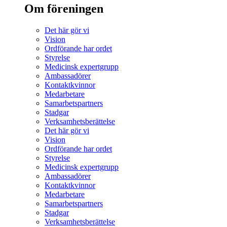
Om föreningen
Det här gör vi
Vision
Ordförande har ordet
Styrelse
Medicinsk expertgrupp
Ambassadörer
Kontaktkvinnor
Medarbetare
Samarbetspartners
Stadgar
Verksamhetsberättelse
Det här gör vi
Vision
Ordförande har ordet
Styrelse
Medicinsk expertgrupp
Ambassadörer
Kontaktkvinnor
Medarbetare
Samarbetspartners
Stadgar
Verksamhetsberättelse