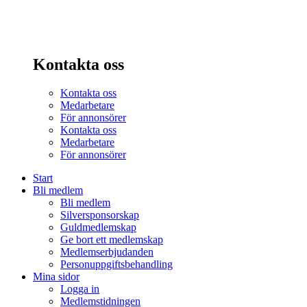
Kontakta oss
Kontakta oss
Medarbetare
För annonsörer
Kontakta oss
Medarbetare
För annonsörer
Start
Bli medlem
Bli medlem
Silversponsorskap
Guldmedlemskap
Ge bort ett medlemskap
Medlemserbjudanden
Personuppgiftsbehandling
Mina sidor
Logga in
Medlemstidningen