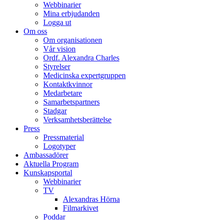
Webbinarier
Mina erbjudanden
Logga ut
Om oss
Om organisationen
Vår vision
Ordf. Alexandra Charles
Styrelser
Medicinska expertgruppen
Kontaktkvinnor
Medarbetare
Samarbetspartners
Stadgar
Verksamhetsberättelse
Press
Pressmaterial
Logotyper
Ambassadörer
Aktuella Program
Kunskapsportal
Webbinarier
TV
Alexandras Hörna
Filmarkivet
Poddar