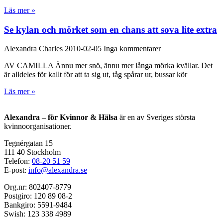
Läs mer »
Se kylan och mörket som en chans att sova lite extra
Alexandra Charles
2010-02-05
Inga kommentarer
AV CAMILLA Ännu mer snö, ännu mer långa mörka kvällar. Det
är alldeles för kallt för att ta sig ut, tåg spårar ur, bussar kör
Läs mer »
Alexandra – för Kvinnor & Hälsa
är en av Sveriges största
kvinnoorganisationer.
Tegnérgatan 15
111 40 Stockholm
Telefon:
08-20 51 59
E-post:
info@alexandra.se
Org.nr: 802407-8779
Postgiro: 120 89 08-2
Bankgiro: 5591-9484
Swish: 123 338 4989