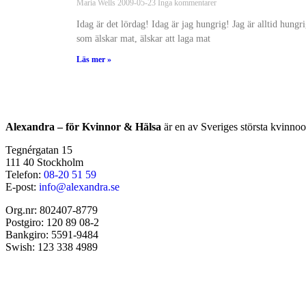
Maria Wells
2009-05-23
Inga kommentarer
Idag är det lördag! Idag är jag hungrig! Jag är alltid hung
som älskar mat, älskar att laga mat
Läs mer »
Alexandra – för Kvinnor & Hälsa
är en av Sveriges största kvinnoo
Tegnérgatan 15
111 40 Stockholm
Telefon:
08-20 51 59
E-post:
info@alexandra.se
Org.nr: 802407-8779
Postgiro: 120 89 08-2
Bankgiro: 5591-9484
Swish: 123 338 4989