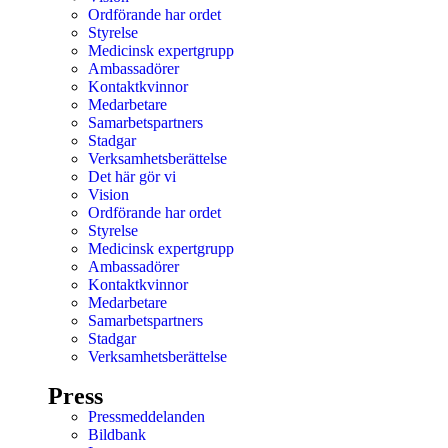
Ordförande har ordet
Styrelse
Medicinsk expertgrupp
Ambassadörer
Kontaktkvinnor
Medarbetare
Samarbetspartners
Stadgar
Verksamhetsberättelse
Det här gör vi
Vision
Ordförande har ordet
Styrelse
Medicinsk expertgrupp
Ambassadörer
Kontaktkvinnor
Medarbetare
Samarbetspartners
Stadgar
Verksamhetsberättelse
Press
Pressmeddelanden
Bildbank