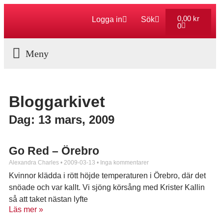
0,00
kr
Logga in
Sök
0
Aktuella Program
Bloggarkivet
Dag: 13 mars, 2009
Go Red – Örebro
Alexandra Charles
2009-03-13
Inga kommentarer
Kvinnor klädda i rött höjde temperaturen i Örebro, där det
snöade och var kallt. Vi sjöng körsång med Krister Kallin
så att taket nästan lyfte
Läs mer »