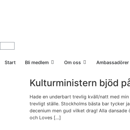
Start
Bli medlem
Om oss
Ambassadörer
Kulturministern bjöd p
Hade en underbart trevlig kväll/natt med min d
trevligt ställe. Stockholms bästa bar tycker j
decenium men gud vilket drag! Alla dansade öv
och Loves […]