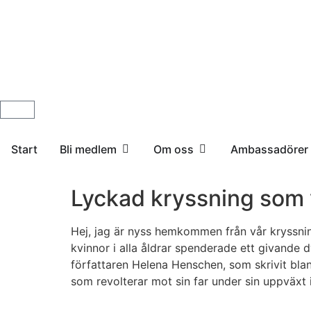
Start
Bli medlem
Om oss
Ambassadörer
Lyckad kryssning som v
Hej, jag är nyss hemkommen från vår kryssnin
kvinnor i alla åldrar spenderade ett givand
författaren Helena Henschen, som skrivit bl
som revolterar mot sin far under sin uppväxt 