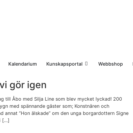
Kalendarium
Kunskapsportal
Webbshop
i gör igen
g till Åbo med Silja Line som blev mycket lyckad! 200
e dygn med spännande gäster som; Konstnären och
and annat ”Hon älskade” om den unga borgardottern Signe
i […]