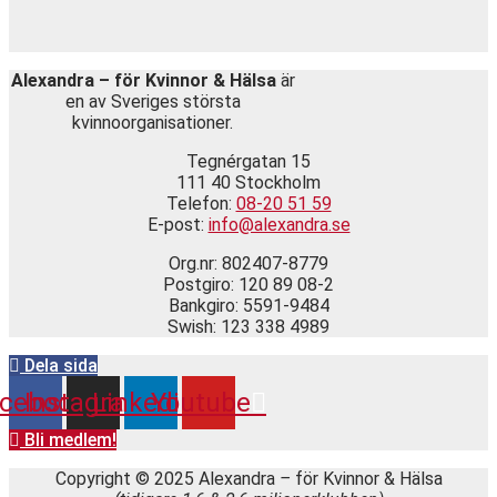
Alexandra – för Kvinnor & Hälsa
är
en av Sveriges största
kvinnoorganisationer.
Tegnérgatan 15
111 40 Stockholm
Telefon:
08-20 51 59
E-post:
info@alexandra.se
Org.nr: 802407-8779
Postgiro: 120 89 08-2
Bankgiro: 5591-9484
Swish: 123 338 4989
Dela sida
cebook
Instagram
Linkedin
Youtube
Bli medlem!
Copyright © 2025 Alexandra
–
för Kvinnor & Hälsa