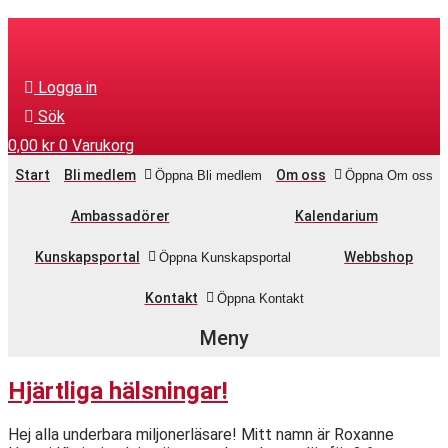
Hoppa
till
innehåll
Logga in
Sök
0,00
kr
0
Varukorg
Start
Bli medlem
Om oss
Öppna Bli medlem
Öppna Om oss
Ambassadörer
Kalendarium
Kunskapsportal
Webbshop
Öppna Kunskapsportal
Kontakt
Öppna Kontakt
Hjärtliga hälsningar!
Hej alla underbara miljonerläsare! Mitt namn är Roxanne