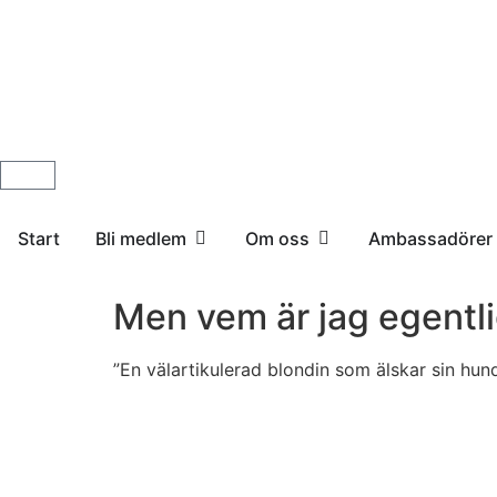
Start
Bli medlem
Om oss
Ambassadörer
Men vem är jag egentl
”En välartikulerad blondin som älskar sin hund