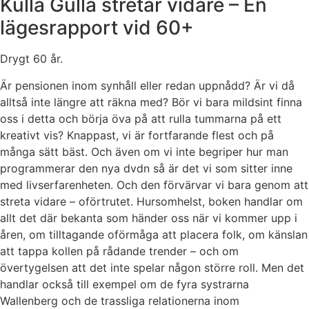
Kulla Gulla stretar vidare – En
lägesrapport vid 60+
Drygt 60 år.
Är pensionen inom synhåll eller redan uppnådd? Är vi då
alltså inte längre att räkna med? Bör vi bara mildsint finna
oss i detta och börja öva på att rulla tummarna på ett
kreativt vis? Knappast, vi är fortfarande flest och på
många sätt bäst. Och även om vi inte begriper hur man
programmerar den nya dvdn så är det vi som sitter inne
med livserfarenheten. Och den förvärvar vi bara genom att
streta vidare – oförtrutet. Hursomhelst, boken handlar om
allt det där bekanta som händer oss när vi kommer upp i
åren, om tilltagande oförmåga att placera folk, om känslan
att tappa kollen på rådande trender – och om
övertygelsen att det inte spelar någon större roll. Men det
handlar också till exempel om de fyra systrarna
Wallenberg och de trassliga relationerna inom