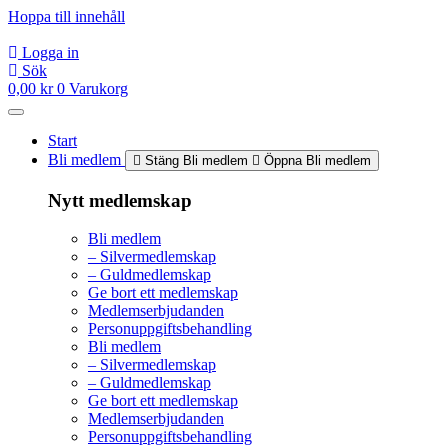
Hoppa till innehåll
Logga in
Sök
0,00
kr
0
Varukorg
Start
Bli medlem
Stäng Bli medlem
Öppna Bli medlem
Nytt medlemskap
Bli medlem
– Silvermedlemskap
– Guldmedlemskap
Ge bort ett medlemskap
Medlemserbjudanden
Personuppgiftsbehandling
Bli medlem
– Silvermedlemskap
– Guldmedlemskap
Ge bort ett medlemskap
Medlemserbjudanden
Personuppgiftsbehandling