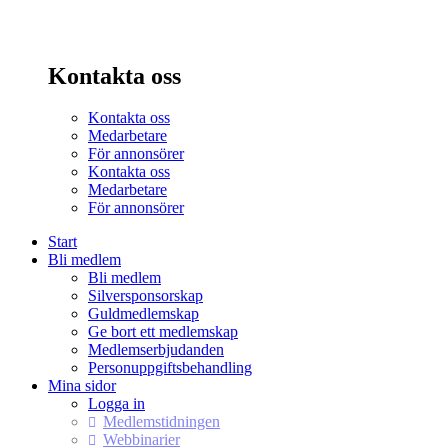
Kontakta oss
Kontakta oss
Medarbetare
För annonsörer
Kontakta oss
Medarbetare
För annonsörer
Start
Bli medlem
Bli medlem
Silversponsorskap
Guldmedlemskap
Ge bort ett medlemskap
Medlemserbjudanden
Personuppgiftsbehandling
Mina sidor
Logga in
Medlemstidningen
Webbinarier