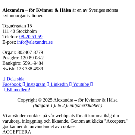
Alexandra – för Kvinnor & Hälsa
är en av Sveriges största
kvinnoorganisationer.
Tegnérgatan 15
111 40 Stockholm
Telefon:
08-20 51 59
E-post:
info@alexandra.se
Org.nr: 802407-8779
Postgiro: 120 89 08-2
Bankgiro: 5591-9484
Swish: 123 338 4989
Dela sida
Facebook
Instagram
Linkedin
Youtube
Bli medlem!
Copyright © 2025 Alexandra
–
för Kvinnor & Hälsa
(tidigare 1,6 & 2,6 miljonerklubben)
Vi använder cookies på vår webbplats för att komma ihåg din
varukorg, inloggning och liknande. Genom att klicka "Acceptera"
godkänner du användandet av cookies.
ACCEPTERA