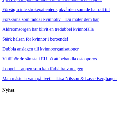
Förvägra inte strokepatienter sjukvården som de har rätt till
Forskarna som räddar kvinnoliv – Du möter dem här
Äldreomsorgen har blivit en tredubbel kvinnofälla
Stärk hälsan för kvinnor i beroende!
Dubbla anslagen till kvinnoorganisationer
Vi tillhör de sämsta i EU på att behandla osteoporos
Loopeli – appen som kan förbättra vardagen
Man måste ta vara på livet! – Lisa Nilsson & Lasse Berghagen
Nyhet