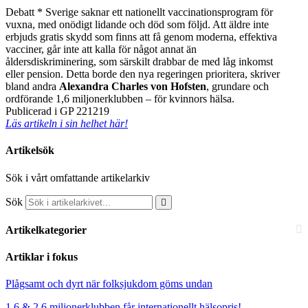
Debatt *
Sverige saknar ett nationellt vaccinationsprogram för
vuxna, med onödigt lidande och död som följd. Att äldre inte
erbjuds gratis skydd som finns att få genom moderna, effektiva
vacciner, går inte att kalla för något annat än
åldersdiskriminering, som särskilt drabbar de med låg inkomst
eller pension. Detta borde den nya regeringen prioritera, skriver
bland andra
Alexandra Charles von Hofsten
, grundare och
ordförande 1,6 miljonerklubben – för kvinnors hälsa.
Publicerad i GP 221219
Läs artikeln i sin helhet här!
Artikelsök
Sök i vårt omfattande artikelarkiv
Sök
Artikelkategorier
Artiklar i fokus
Plågsamt och dyrt när folksjukdom göms undan
1,6 & 2,6 miljonerklubben får internationellt hälsopris!