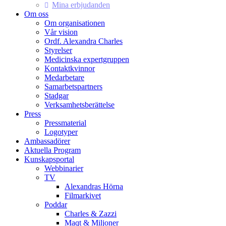
Mina erbjudanden
Om oss
Om organisationen
Vår vision
Ordf. Alexandra Charles
Styrelser
Medicinska expertgruppen
Kontaktkvinnor
Medarbetare
Samarbetspartners
Stadgar
Verksamhetsberättelse
Press
Pressmaterial
Logotyper
Ambassadörer
Aktuella Program
Kunskapsportal
Webbinarier
TV
Alexandras Hörna
Filmarkivet
Poddar
Charles & Zazzi
Maqt & Miljoner